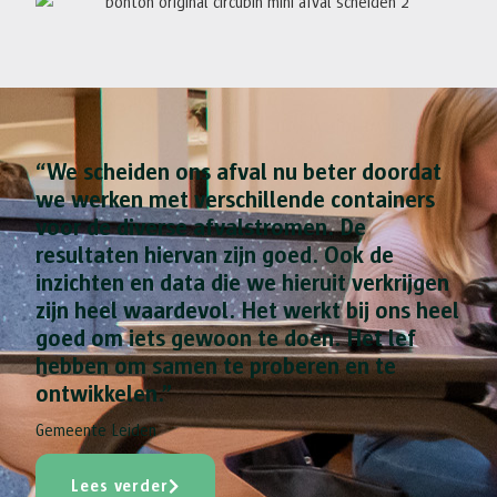
“We scheiden ons afval nu beter doordat
we werken met verschillende containers
voor de diverse afvalstromen. De
resultaten hiervan zijn goed. Ook de
inzichten en data die we hieruit verkrijgen
zijn heel waardevol. Het werkt bij ons heel
goed om iets gewoon te doen. Het lef
hebben om samen te proberen en te
ontwikkelen.”
Gemeente Leiden
Lees verder